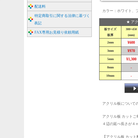
配送料
カラー：ホワイト、
特定商取引に関する法律に基づく
★ ア
表記
板サイズ
300×450
FAX専用お見積り依頼用紙
板厚
(mm)
¥600
2mm
¥970
3mm
¥1,300
5mm
-
8mm
-
10mm
アクリル板について
アクリル板 カット
４辺の延べ長さが４
【アクリル板 カット