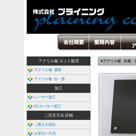
アクリル板 カット販売
■アクリル板 白板・
アクリル板 透明
アクリル板 白・黒
加工
レーザー加工
NCルーター加工
ご注文方法 詳細
ご購入の流れ
お支払い方法