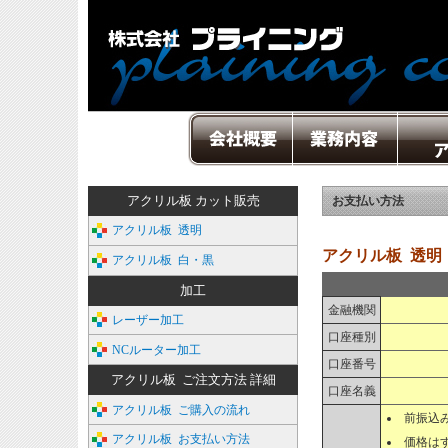
アクリル板 カット販売
お支払い方法
アクリル板 透明
アクリル板 透明
アクリル板 白・黒
加工
金融機関
レーザー加工
口座種別
NCルーター加工
口座番号
アクリル板 ご注文方法 詳細
口座名義
アクリル板 ご購入の流れ
前振込
アクリル板 お支払い方法
価格は