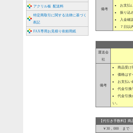
お支払
アクリル板 配送料
備考
振り込
特定商取引に関する法律に基づく
入金確
表記
７日以
FAX専用お見積り依頼用紙
運送会
社
商品受け
価格はす
お支払い
備考
代金引換
代金引換
い。
【代引き手数料】商
￥30，000 まで